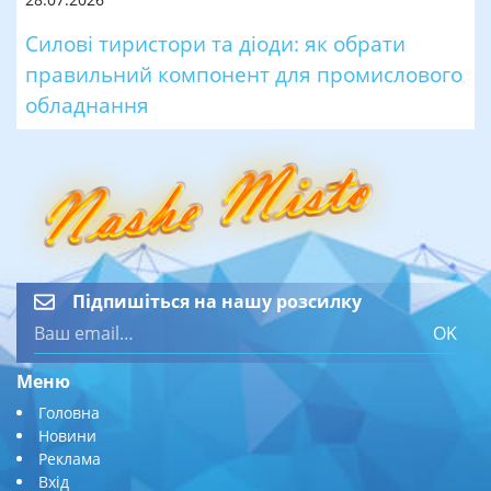
Силові тиристори та діоди: як обрати
правильний компонент для промислового
обладнання
Підпишіться на нашу розсилку
OK
Меню
Головна
Новини
Реклама
Вхід