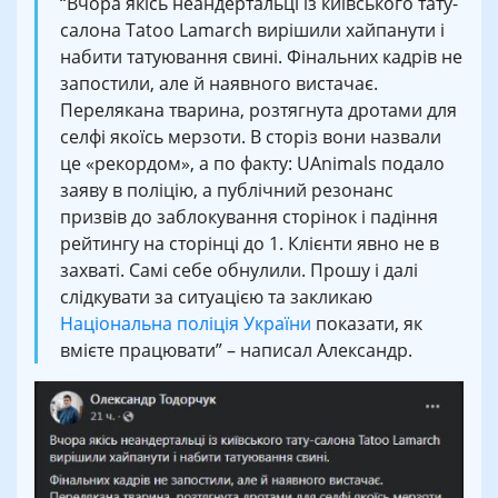
“Вчора якісь неандертальці із київського тату-
салона Tatoo Lamarch вирішили хайпанути і
набити татуювання свині. Фінальних кадрів не
запостили, але й наявного вистачає.
Перелякана тварина, розтягнута дротами для
селфі якоїсь мерзоти. В сторіз вони назвали
це «рекордом», а по факту: UAnimals подало
заяву в поліцію, а публічний резонанс
призвів до заблокування сторінок і падіння
рейтингу на сторінці до 1. Клієнти явно не в
захваті. Самі себе обнулили. Прошу і далі
слідкувати за ситуацією та закликаю
Національна поліція України
показати, як
вмієте працювати” – написал Александр.