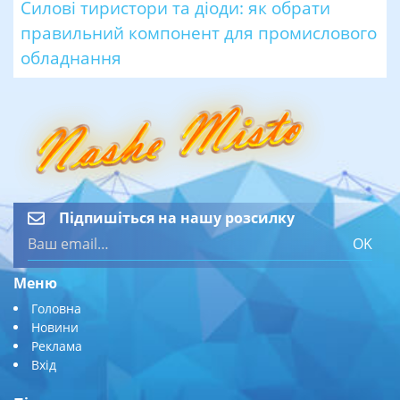
Силові тиристори та діоди: як обрати
правильний компонент для промислового
обладнання
Підпишіться на нашу розсилку
OK
Меню
Головна
Новини
Реклама
Вхід