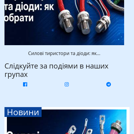
Силові тиристори та діоди: як…
Слідкуйте за подіями в наших
групах
Новини