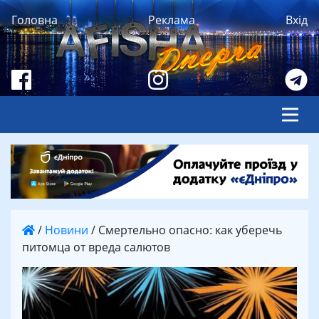
Головна
Реклама
Вхід
/
Новини
/
Смертельно опасно: как уберечь
питомца от вреда салютов