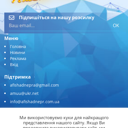
Підпишіться на нашу розсилку
OK
Меню
Головна
Новини
Реклама
Вхід
Підтримка
afishadnepra@gmail.com
amuu@ukr.net
info@afishadnepr.com.ua
+380 (67) 567-45-51
Ми використовуємо куки для найкращого
Приєднуйтесь
представлення нашого сайту. Якщо Ви
продовжите використовувати сайт, ми