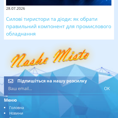
28.07.2026
Силові тиристори та діоди: як обрати
правильний компонент для промислового
обладнання
Підпишіться на нашу розсилку
OK
Меню
Головна
Новини