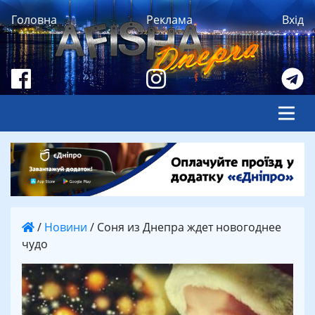
Головна
Реклама
Вхід
/
Новини
/
Соня из Днепра ждет новогоднее
чудо