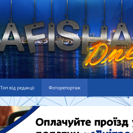
Топ від редакції
Фоторепортаж