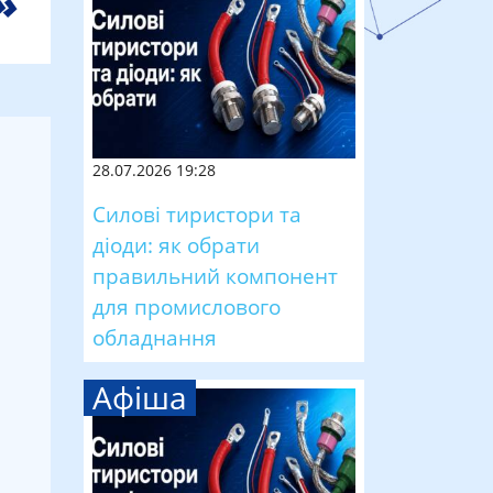
28.07.2026 19:28
Силові тиристори та
діоди: як обрати
правильний компонент
для промислового
обладнання
Афіша