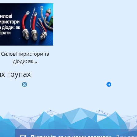
Силові тиристори та
діоди: як…
их групах