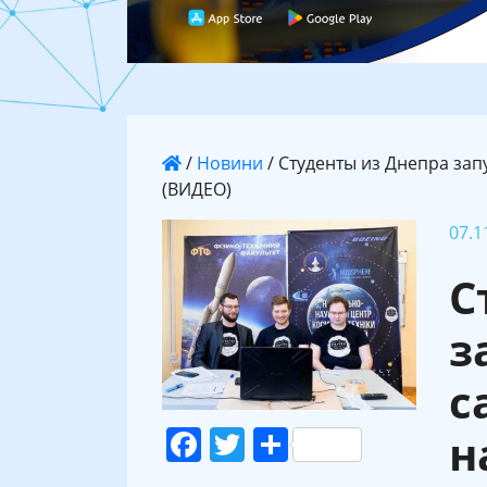
/
Новини
/
Студенты из Днепра за
(ВИДЕО)
07.1
С
з
с
Facebook
Twitter
Поділитися
н