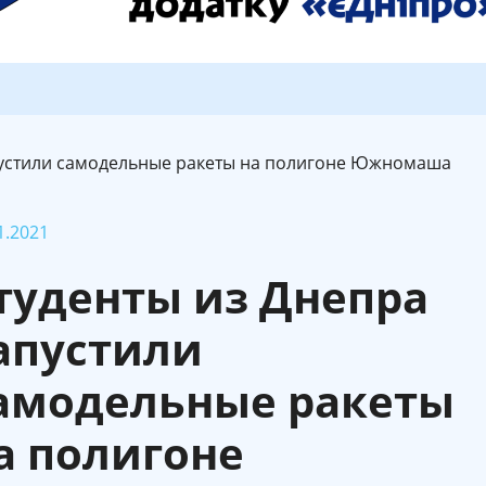
пустили самодельные ракеты на полигоне Южномаша
1.2021
туденты из Днепра
апустили
амодельные ракеты
а полигоне