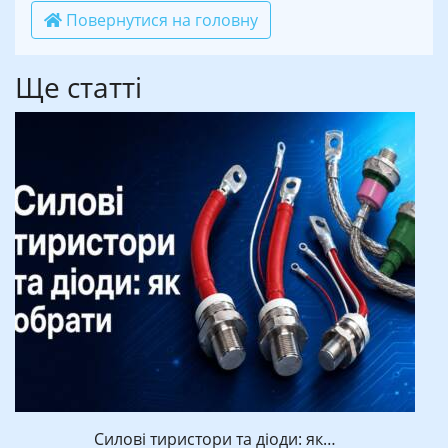
Повернутися на головну
Ще статті
Силові тиристори та діоди: як…