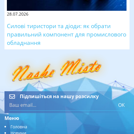
28.07.2026
Силові тиристори та діоди: як обрати
правильний компонент для промислового
обладнання
Підпишіться на нашу розсилку
OK
Меню
Головна
Новини