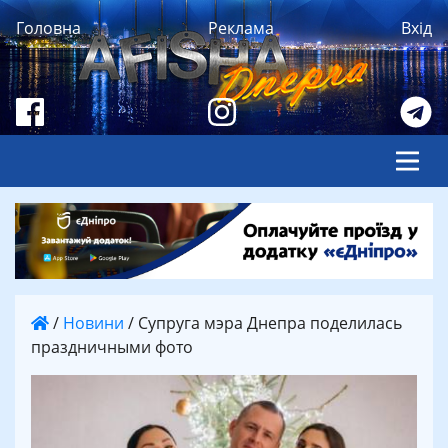
Головна
Реклама
Вхід
/
Новини
/
Супруга мэра Днепра поделилась
праздничными фото