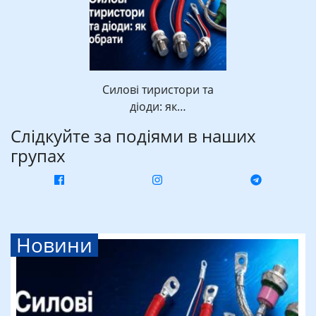
Силові тиристори та
діоди: як…
Слідкуйте за подіями в наших
групах
Новини