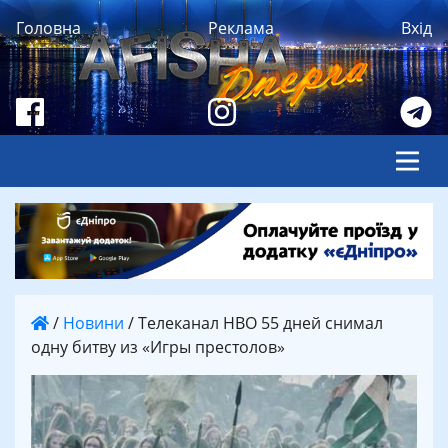
Головна
Реклама
Вхід
/
Новини
/
Телеканал НВО 55 дней снимал
одну битву из «Игры престолов»