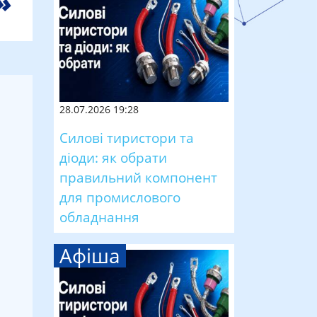
28.07.2026 19:28
Силові тиристори та
діоди: як обрати
правильний компонент
для промислового
обладнання
Афіша