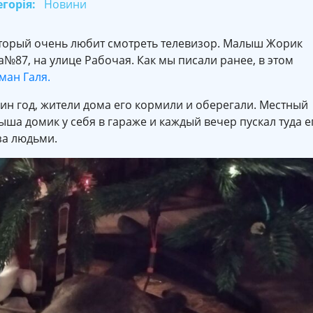
горія:
Новини
оторый очень любит смотреть телевизор. Малыш Жорик
а№87, на улице Рабочая. Как мы писали ранее, в этом
ман Галя.
ин год, жители дома его кормили и оберегали. Местный
ша домик у себя в гараже и каждый вечер пускал туда е
за людьми.