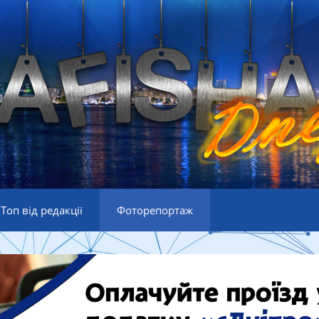
Топ від редакції
Фоторепортаж