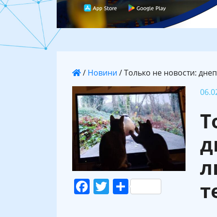
/
Новини
/
Только не новости: дне
06.0
Т
д
л
Facebook
Twitter
Поділитися
т