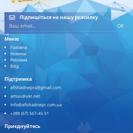
Підпишіться на нашу розсилку
OK
Меню
Головна
Новини
Реклама
Вхід
Підтримка
afishadnepra@gmail.com
amuu@ukr.net
info@afishadnepr.com.ua
+380 (67) 567-45-51
Приєднуйтесь