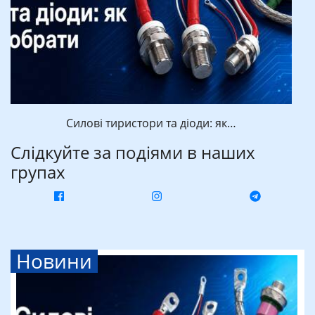
Силові тиристори та діоди: як…
Слідкуйте за подіями в наших
групах
Новини