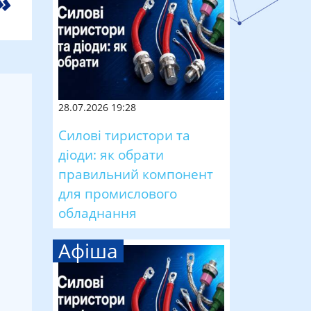
28.07.2026 19:28
Силові тиристори та
діоди: як обрати
правильний компонент
для промислового
обладнання
Афіша