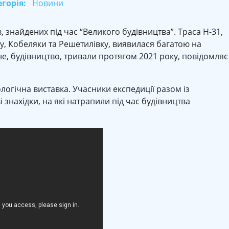
горія:
Новини
, знайдених під час “Великого будівництва”. Траса Н-31,
у, Кобеляки та Решетилівку, виявилася багатою на
сне, будівництво, тривали протягом 2021 року, повідомляє
логічна виставка. Учасники експедиції разом із
знахідки, на які натрапили під час будівництва