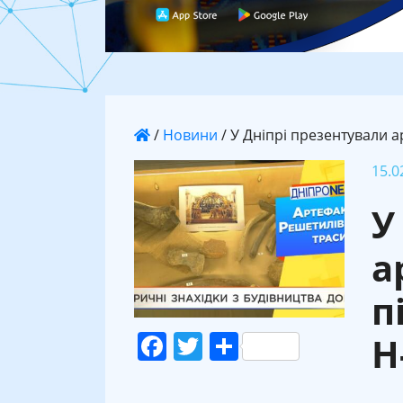
/
Новини
/
У Дніпрі презентували а
15.0
У
а
п
Facebook
Twitter
Поділитися
Н