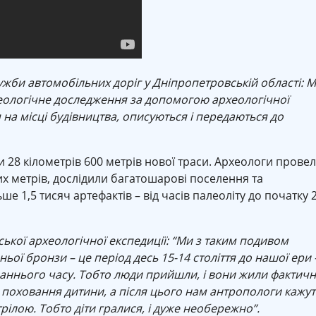
жби автомобільних доріг у Дніпропетровській області: 
еологічне доследження за допомогою археологічної
я на місці будівництва, описуються і передаються до
28 кілометрів 600 метрів нової траси. Археологи прове
х метрів, дослідили багатошарові поселення та
е 1,5 тисяч артефактів – від часів палеоліту до початку 
ької археологічної експедиції: “Ми з таким подивом
ьої бронзи – це період десь 15-14 століття до нашої ери 
аннього часу. Тобто люди прийшли, і вони жили фактич
 поховання дитини, а після цього нам антропологи кажут
рілою. Тобто діти гралися, і дуже необережно”.