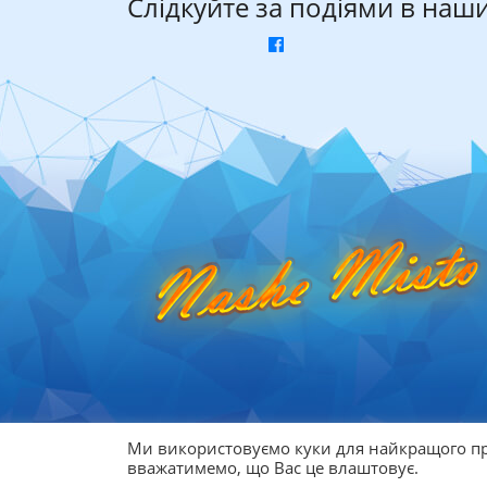
Слідкуйте за подіями в наш
Ми використовуємо куки для найкращого пр
© 2026
Афіша Дніпра
вважатимемо, що Вас це влаштовує.