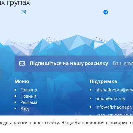
их групах
Підпишіться на нашу розсилку
Меню
Підтримка
Головна
afishadnepra@gma
Новини
amuu@ukr.net
Реклама
info@afishadnepr
Вхід
+380 (67) 567-45-5
едставлення нашого сайту. Якщо Ви продовжите використо