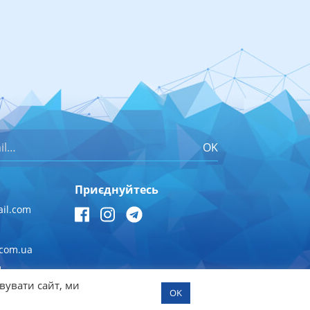
OK
Приєднуйтесь
il.com
.com.ua
1
вувати сайт, ми
OK