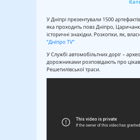
Кате
У Дніпрі презентували 1500 артефактів
яка проходить повз Дніпро, Царичанк
історичні знахідки. Розкопки, як, вла
“Дніпро TV”
У Службі автомобільтних доріг – архео
дорожниками розповідають про цікаві 
Решетилівської траси.