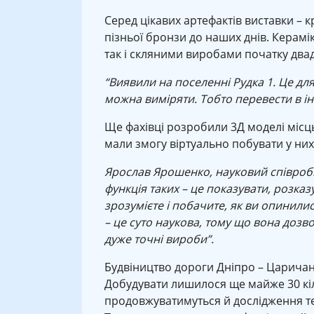
Серед цікавих артефактів виставки – к
пізньої бронзи до наших днів. Керам
так і скляними виробами початку двад
“Виявили на поселенні Рудка 1. Це для
можна виміряти. Тобто перевести в ін
Ще фахівці розробили 3Д моделі місць
мали змогу віртуально побувати у них
Ярослав Ярошенко, науковий співробі
функція таких – це показувати, розка
зрозумієте і побачите, як ви опинилися
– це суто наукова, тому що вона дозв
дуже точні вироби”.
Будвіництво дороги Дніпро – Царичанк
Добудувати лишилося ще майже 30 кіл
продовжуватимуться й дослідження тер