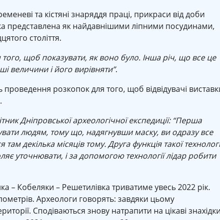
ременеві та кістяні знаряддя праці, прикраси від доби
іка представлена як найдавнішими ліпними посудинами,
цятого століття.
 того, щоб показувати, як воно було. Інша річ, що все це
ші величини і його вирівняти”
.
 проведення розкопок для того, щоб відвідувачі виставк
.
тник Дніпровської археологічної експедиції: “Перша
зувати людям, тому що, надягнувши маску, ви одразу все
 там декілька місяців тому. Друга функція такої технологі
оляє уточнювати, і за допомогою технології лідар робити
а – Кобеляки – Решетилівка триватиме увесь 2022 рік.
ометрів. Археологи говорять: завдяки цьому
иторії. Сподіваються знову натрапити на цікаві знахідки