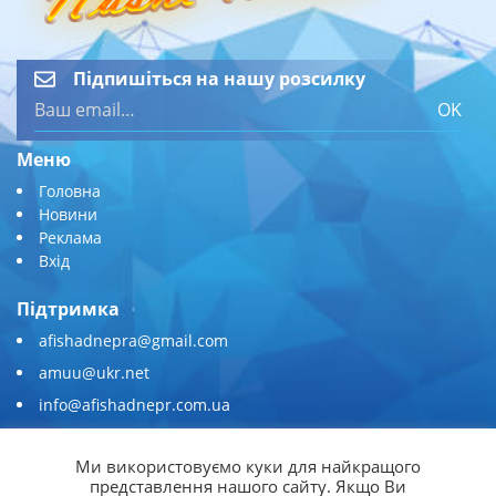
Підпишіться на нашу розсилку
OK
Меню
Головна
Новини
Реклама
Вхід
Підтримка
afishadnepra@gmail.com
amuu@ukr.net
info@afishadnepr.com.ua
+380 (67) 567-45-51
Ми використовуємо куки для найкращого
Приєднуйтесь
представлення нашого сайту. Якщо Ви