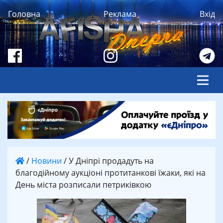
Головна
Реклама
Вхід
/
Новини
/
У Дніпрі продадуть на
благодійному аукціоні протитанкові їжаки, які на
День міста розписали петриківкою