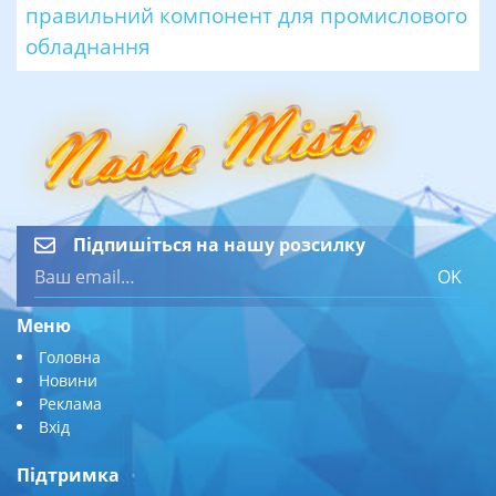
правильний компонент для промислового
обладнання
Підпишіться на нашу розсилку
OK
Меню
Головна
Новини
Реклама
Вхід
Підтримка