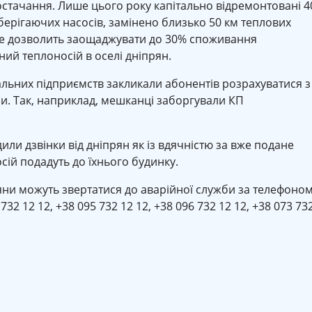
остачання. Лише цього року капітально відремонтовані 4
берігаючих насосів, замінено близько 50 км теплових
. Це дозволить заощаджувати до 30% споживання
ний теплоносій в оселі дніпрян.
льних підприємств закликали абонентів розрахуватися з
и. Так, наприклад, мешканці заборгували КП
дили дзвінки від дніпрян як із вдячністю за вже подане
осій подадуть до їхнього будинку.
ни можуть звертатися до аварійної служби за телефоном
732 12 12, +38 095 732 12 12, +38 096 732 12 12, +38 073 73