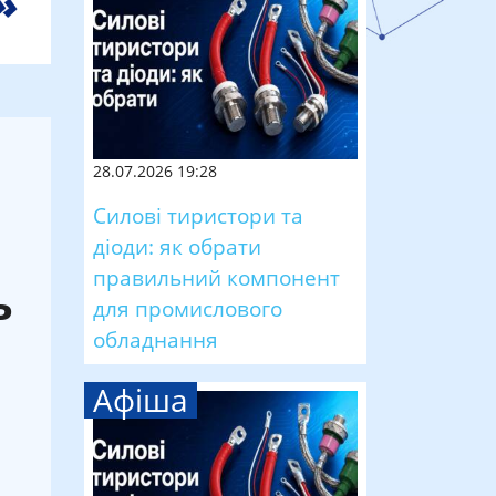
28.07.2026 19:28
Силові тиристори та
діоди: як обрати
правильний компонент
ь
для промислового
обладнання
Афіша