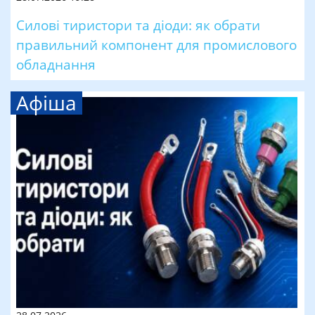
Силові тиристори та діоди: як обрати
правильний компонент для промислового
обладнання
Афіша