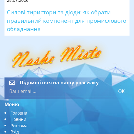
28.07.2026
Силові тиристори та діоди: як обрати
правильний компонент для промислового
обладнання
Підпишіться на нашу розсилку
OK
Меню
Головна
Новини
Реклама
Вхід