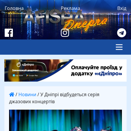
Головна
Реклама
Вхід
/
Новини
/
У Дніпрі відбудеться серія
джазових концертів