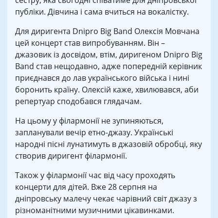
сестру, яка сьогодні співатиме для дніпровської
публіки. Дівчина і сама вчиться на вокалістку.
Для диригента Dnipro Big Band Олексія Мовчана
цей концерт став випробуванням. Він –
джазовик із досвідом, втім, диригеном Dnipro Big
Band став нещодавно, адже попередній керівник
приєднався до лав українського війська і нині
боронить країну. Олексій каже, хвилювався, аби
репертуар сподобався глядачам.
На цьому у філармонії не зупиняються,
запланували вечір етно-джазу. Українські
народні пісні лунатимуть в джазовій обробці, яку
створив диригент філармонії.
Також у філармонії час від часу проходять
концерти для дітей. Вже 28 серпня на
дніпровську малечу чекає чарівний світ джазу з
різноманітними музичними цікавинками.