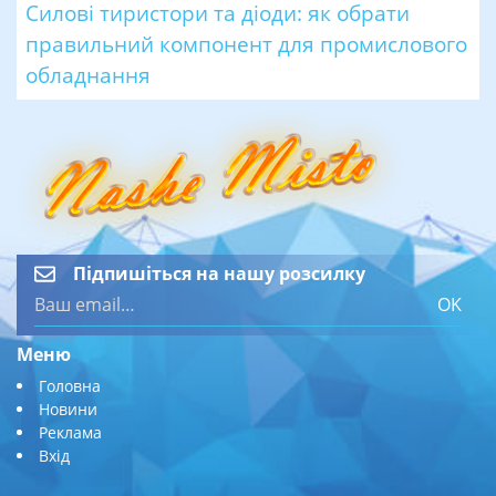
Силові тиристори та діоди: як обрати
правильний компонент для промислового
обладнання
Підпишіться на нашу розсилку
OK
Меню
Головна
Новини
Реклама
Вхід