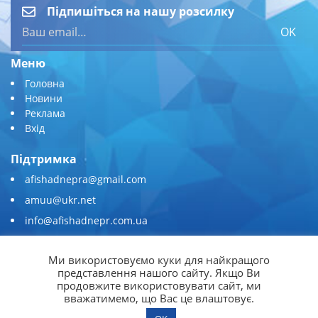
Підпишіться на нашу розсилку
OK
Меню
Головна
Новини
Реклама
Вхід
Підтримка
afishadnepra@gmail.com
amuu@ukr.net
info@afishadnepr.com.ua
+380 (67) 567-45-51
Ми використовуємо куки для найкращого
Приєднуйтесь
представлення нашого сайту. Якщо Ви
продовжите використовувати сайт, ми
вважатимемо, що Вас це влаштовує.