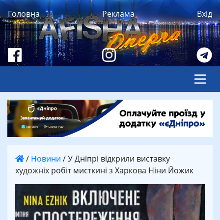
Головна
Реклама
Вхід
/
Новини
/
У Дніпрі відкрили виставку
художніх робіт мисткині з Харкова Ніни Йожик