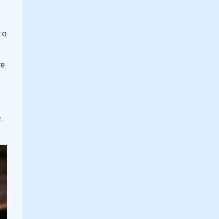
го
те
-