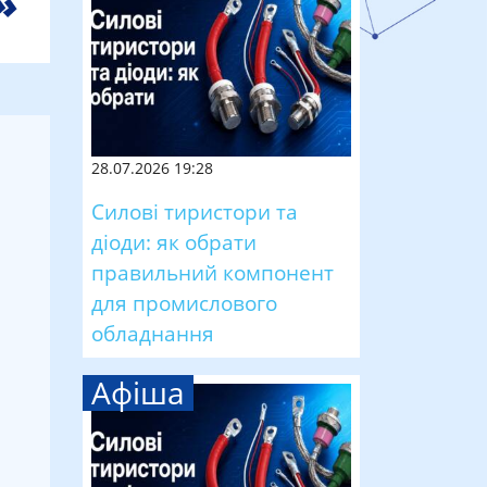
28.07.2026 19:28
Силові тиристори та
діоди: як обрати
правильний компонент
для промислового
обладнання
Афіша