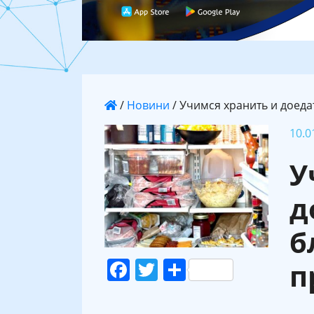
/
Новини
/
Учимся хранить и доеда
10.0
У
д
б
Facebook
Twitter
Поділитися
п