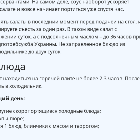
нсервантами. На самом деле, соус наоборот ускоряет
алате и вовсе начинает портиться уже спустя час.
лять салаты в последний момент перед подачей на стол, 
руете съесть за один раз. В таком виде салат с
жении суток, а с подсолнечным маслом – до 36 часов пр
одпотребсужба Украины. Не заправленное блюдо из
одильнике до двух суток.
блюда
 находиться на горячей плите не более 2-3 часов. После
ть в холодильник.
щий день:
другие скоропортящиеся холодные блюда;
супы-пюре;
 1 блюд, блинчики с мясом и творогом;