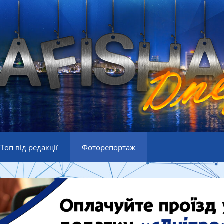
Топ від редакції
Фоторепортаж