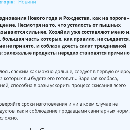
горія:
Новини
зднования Нового года и Рождества, как на пороге –
щение. Несмотря на то, что усталость от пышных
азываются сильнее. Хозяйки уже составляют меню и
ольшая часть которых, как правило, не съедается.
е не принято, и соблазн доесть салат трехдневной
: залежалые продукты нередко становятся причин
алось свежим как можно дольше, следует в первую очере
з которых вы будете его готовить. Вареная колбаса,
ей, способна в разы ускорить процесс скисания всего
веряйте сроки изготовления и ни в коем случае не
одуктов, как и соблюдение продавцами санитарных норм,
 сложно.