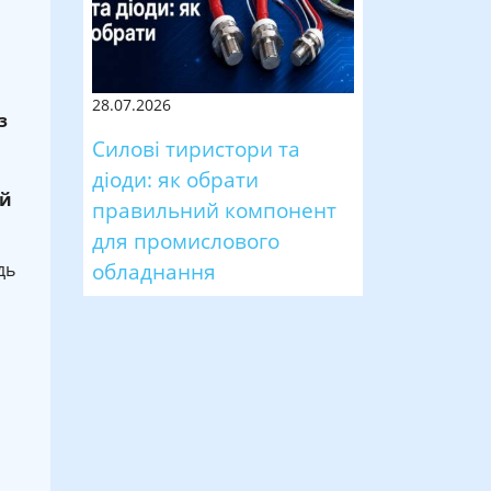
28.07.2026
з
Силові тиристори та
діоди: як обрати
ой
правильний компонент
для промислового
обладнання
дь