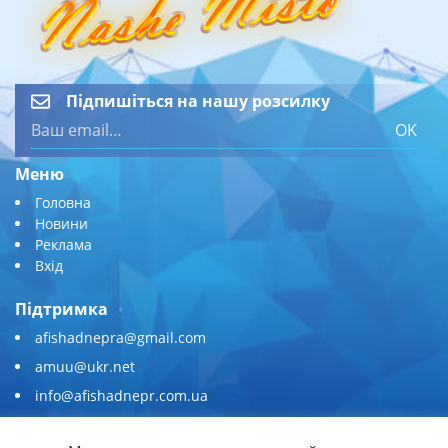
Підпишіться на нашу розсилку
OK
Меню
Головна
Новини
Реклама
Вхід
Підтримка
afishadnepra@gmail.com
amuu@ukr.net
info@afishadnepr.com.ua
+380 (67) 567-45-51