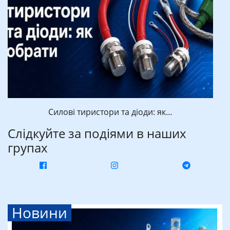
Силові тиристори та діоди: як…
Слідкуйте за подіями в наших
групах
Новини