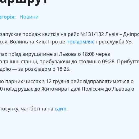
горія:
Новини
 запускає продаж квитків на рейс №131/132 Львів – Дніпро
сся, Волинь та Київ. Про це
повідомляє
пресслужба УЗ.
лах поїзд вирушатиме зі Львова о 18:08 через
та інші станції, прибуваючи до столиці о 09:28. Прибутт
дрію — за розкладом о 18:25.
о парних числах з 12 грудня рейс відправлятиметься о
:00 поїзд рушає до Житомира і далі Поліссям до Львова о
осунку, чат-боті та на
сайті
.