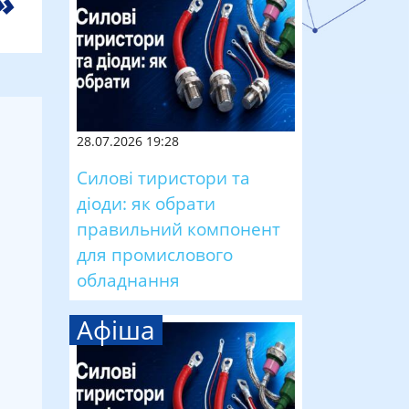
28.07.2026 19:28
Силові тиристори та
діоди: як обрати
правильний компонент
для промислового
обладнання
Афіша