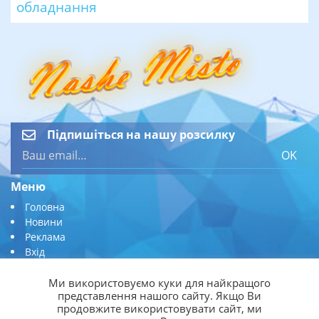
обладнання
Підпишіться на нашу розсилку
OK
Меню
Головна
Новини
Реклама
Вхід
Підтримка
Ми використовуємо куки для найкращого
представлення нашого сайту. Якщо Ви
afishadnepra@gmail.com
продовжите використовувати сайт, ми