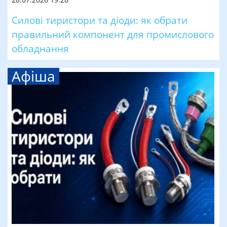
Силові тиристори та діоди: як обрати
правильний компонент для промислового
обладнання
Афіша