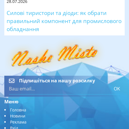
28.07.2026
Силові тиристори та діоди: як обрати
правильний компонент для промислового
обладнання
Підпишіться на нашу розсилку
OK
Меню
Головна
Новини
Реклама
Вхід