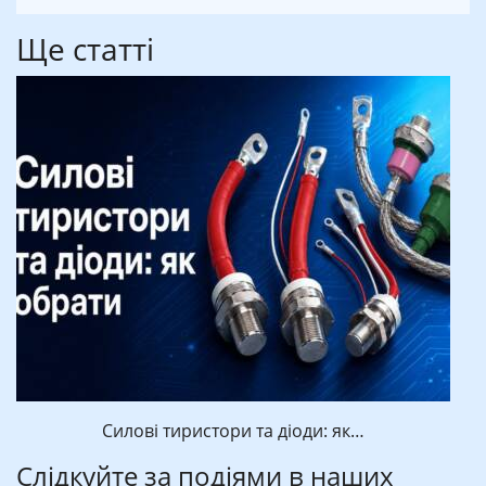
Ще статті
Силові тиристори та діоди: як…
Слідкуйте за подіями в наших