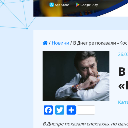
/
Новини
/
В Днепре показали «Кос
26.0
В
«
Кате
Facebook
Twitter
Поділитися
В Днепре показали спектакль, по од