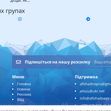
діоди: як…
их групах
Підпишіться на нашу розсилку
Меню
Підтримка
Головна
afishadnepra@gma
Новини
amuu@ukr.net
Реклама
info@afishadnepr
Вхід
+380 (67) 567-45-5