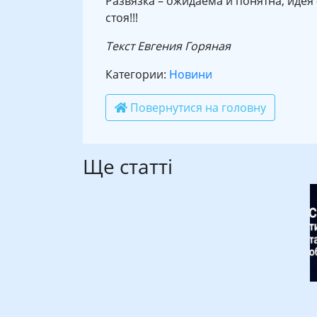
Развязка – ожидаема и понятна, идея 
стоя!!!
Текст
Евгения Горяная
Категории:
Новини
Повернутися на головну
Ще статті