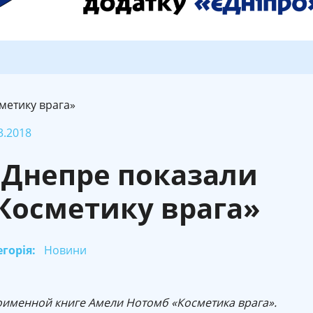
метику врага»
3.2018
 Днепре показали
Косметику врага»
горія:
Новини
ноименной книге Амели Нотомб «Косметика врага».