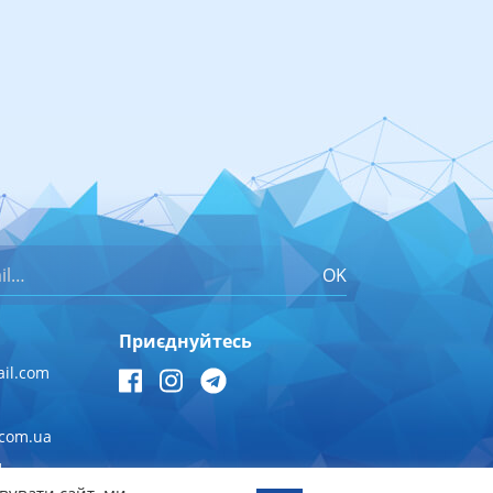
OK
Приєднуйтесь
il.com
.com.ua
1