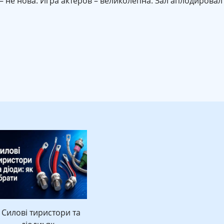
– не нова. Игра актеров – великолепна. Зал аплодировал
Силові тиристори та