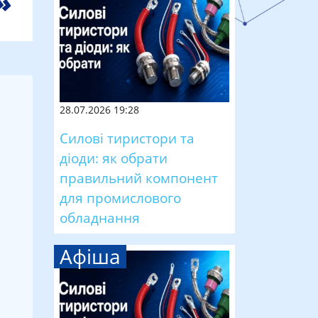
28.07.2026 19:28
Силові тиристори та
діоди: як обрати
правильний компонент
для промислового
обладнання
Афіша