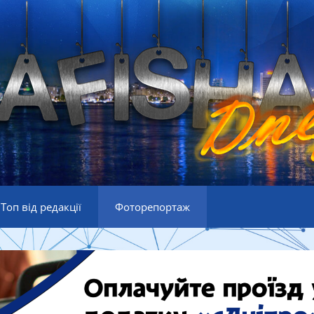
Топ від редакції
Фоторепортаж