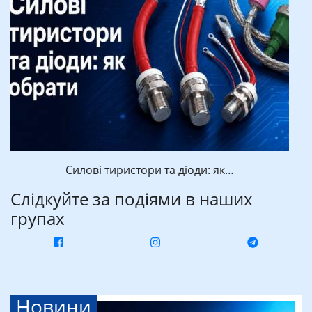
Силові тиристори та діоди: як…
Слідкуйте за подіями в наших
групах
Новини