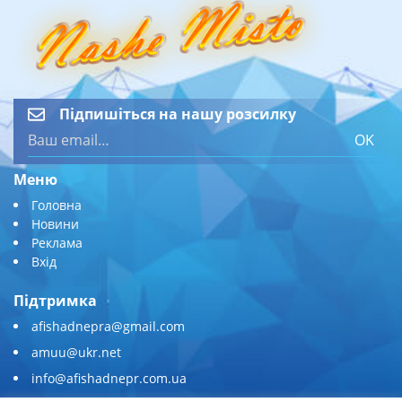
Підпишіться на нашу розсилку
OK
Меню
Головна
Новини
Реклама
Вхід
Підтримка
afishadnepra@gmail.com
amuu@ukr.net
info@afishadnepr.com.ua