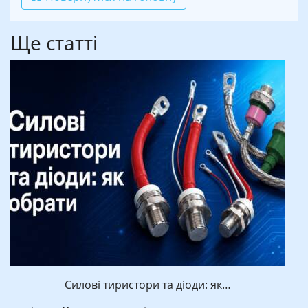
Ще статті
Силові тиристори та діоди: як…