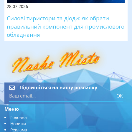
28.07.2026
Силові тиристори та діоди: як обрати
правильний компонент для промислового
обладнання
Підпишіться на нашу розсилку
OK
Меню
Головна
Новини
Реклама