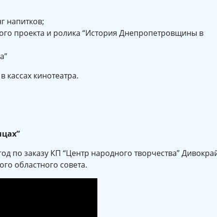
г напитков;
ого проекта и ролика “История Днепропетровщины в
а”
 в кассах кинотеатра.
нцах”
од по заказу КП “Центр народного творчества” Дивокра
го областного совета.