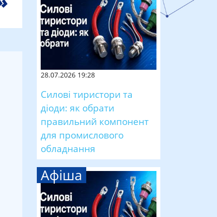
28.07.2026 19:28
Силові тиристори та
діоди: як обрати
правильний компонент
для промислового
обладнання
Афіша