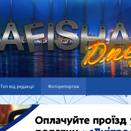
Топ від редакції
Фоторепортаж