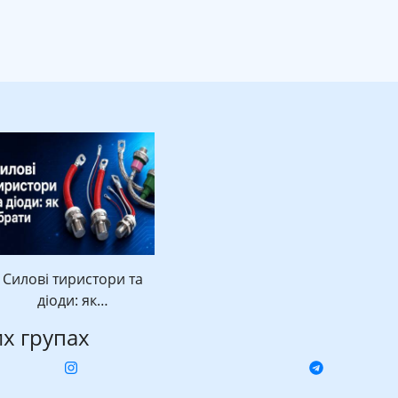
Силові тиристори та
діоди: як…
их групах