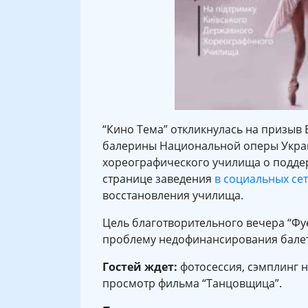
“Кино Тема” откликнулась на призыв 
балерины Национальной оперы Украин
хореографического училища о подде
странице заведения
в социальных сет
восстановления училища.
Цель благотворительного вечера “Фуе
проблему недофинансирования балета
Гостей ждет:
фотосессия, сэмплинг н
просмотр фильма “Танцовщица”.