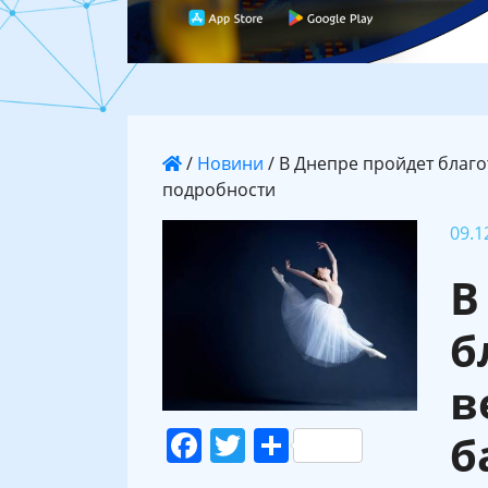
/
Новини
/
В Днепре пройдет благо
подробности
09.1
В
б
в
Facebook
Twitter
Поділитися
б