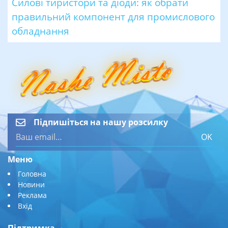
Силові тиристори та діоди: як обрати
правильний компонент для промислового
обладнання
Підпишіться на нашу розсилку
OK
Меню
Головна
Новини
Реклама
Вхід