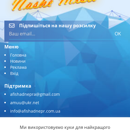
Підпишіться на нашу розсилку
OK
Меню
Головна
Новини
Реклама
Вхід
Підтримка
afishadnepra@gmail.com
amuu@ukr.net
info@afishadnepr.com.ua
+380 (67) 567-45-51
Ми використовуємо куки для найкращого