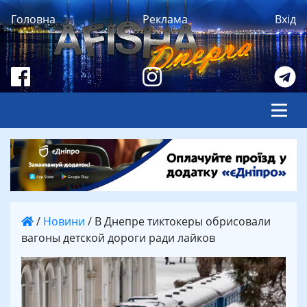
Головна
Реклама
Вхід
/
Новини
/
В Днепре тиктокеры обрисовали
вагоны детской дороги ради лайков