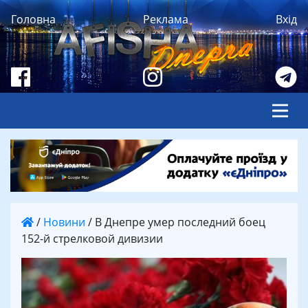
Головна
Реклама
Вхід
/
Новини
/
В Днепре умер последний боец
152-й стрелковой дивизии