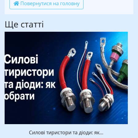
Повернутися на головну
Ще статті
Силові тиристори та діоди: як…