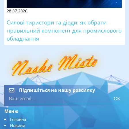
28.07.2026
Силові тиристори та діоди: як обрати
правильний компонент для промислового
обладнання
Підпишіться на нашу розсилку
OK
Меню
Головна
Новини