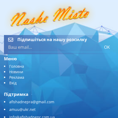
Підпишіться на нашу розсилку
OK
Меню
Головна
Новини
Реклама
Вхід
Підтримка
afishadnepra@gmail.com
amuu@ukr.net
info@afishadnepr.com.ua