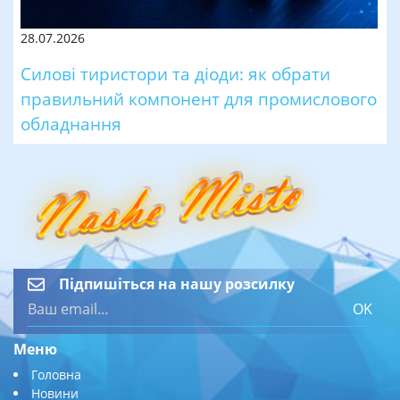
28.07.2026
Силові тиристори та діоди: як обрати
правильний компонент для промислового
обладнання
Підпишіться на нашу розсилку
OK
Меню
Головна
Новини