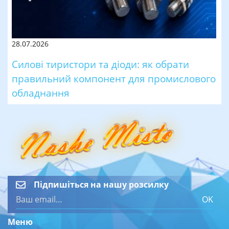
28.07.2026
Силові тиристори та діоди: як обрати
правильний компонент для промислового
обладнання
Підпишіться на нашу розсилку
OK
Меню