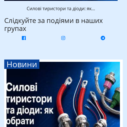
Силові тиристори та діоди: як…
Слідкуйте за подіями в наших
групах
Новини