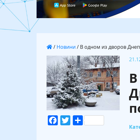
/
Новини
/
В одном из дворов Днеп
21.1
В
Д
п
Facebook
Twitter
Поділитися
Кате