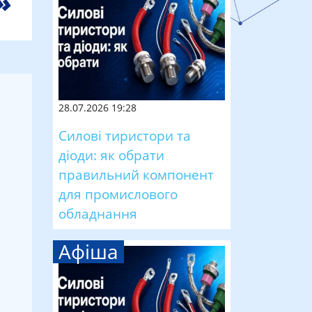
28.07.2026 19:28
Силові тиристори та
діоди: як обрати
правильний компонент
для промислового
обладнання
Афіша