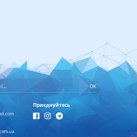
OK
Приєднуйтесь
il.com
.com.ua