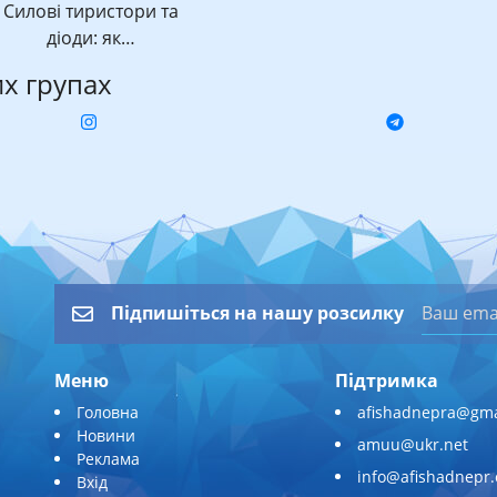
Силові тиристори та
діоди: як…
их групах
Підпишіться на нашу розсилку
Меню
Підтримка
Головна
afishadnepra@gma
Новини
amuu@ukr.net
Реклама
info@afishadnepr
Вхід