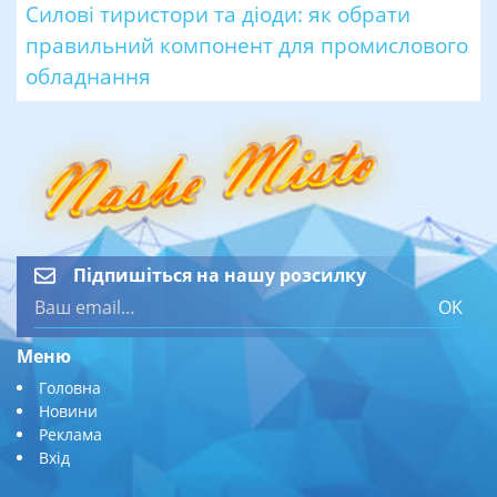
Силові тиристори та діоди: як обрати
правильний компонент для промислового
обладнання
Підпишіться на нашу розсилку
OK
Меню
Головна
Новини
Реклама
Вхід