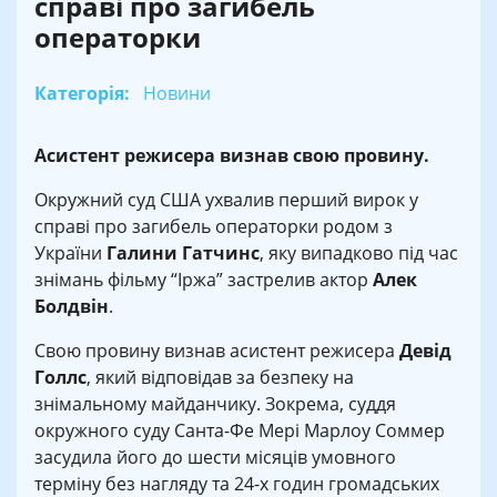
справі про загибель
операторки
Категорія:
Новини
Асистент режисера визнав свою провину.
Окружний суд США ухвалив перший вирок у
справі про загибель операторки родом з
України
Галини Гатчинс
, яку випадково під час
знімань фільму “Іржа” застрелив актор
Алек
Болдвін
.
Свою провину визнав асистент режисера
Девід
Голлс
, який відповідав за безпеку на
знімальному майданчику. Зокрема, суддя
окружного суду Санта-Фе Мері Марлоу Соммер
засудила його до шести місяців умовного
терміну без нагляду та 24-х годин громадських