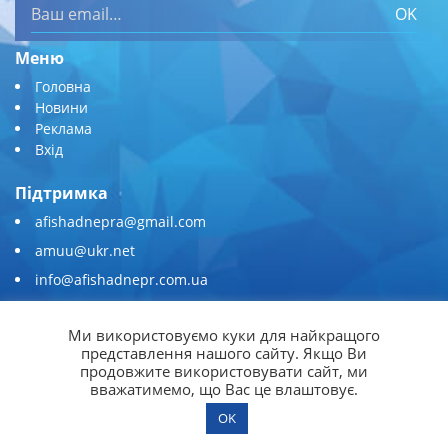
OK
Меню
Головна
Новини
Реклама
Вхід
Підтримка
afishadnepra@gmail.com
amuu@ukr.net
info@afishadnepr.com.ua
+380 (67) 567-45-51
Ми використовуємо куки для найкращого
Приєднуйтесь
представлення нашого сайту. Якщо Ви
продовжите використовувати сайт, ми
вважатимемо, що Вас це влаштовує.
OK
© 2026
Афіша Дніпра