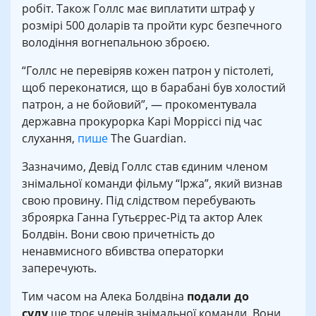
робіт. Також Голлс має виплатити штраф у
розмірі 500 доларів та пройти курс безпечного
володіння вогнепальною зброєю.
“Голлс не перевіряв кожен патрон у пістолеті,
щоб переконатися, що в барабані був холостий
патрон, а не бойовий”, — прокоментувала
державна прокурорка Карі Морріссі під час
слухання,
пише
The Guardian.
Зазначимо, Девід Голлс став єдиним членом
знімальної команди фільму “Іржа”, який визнав
свою провину. Під слідством перебувають
зброярка Ганна Гутьєррес-Рід та актор Алек
Болдвін. Вони свою причетність до
ненавмисного вбивства операторки
заперечують.
Тим часом на Алека Болдвіна
подали до
суду
ще троє членів знімальної команди. Вони