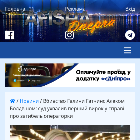
Головна
Реклама
Вхід
/
Новини
/
Вбивство Галини Гатчинс Алеком
Болдвіном: суд ухвалив перший вирок у справі
про загибель операторки