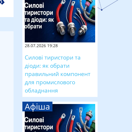
28.07.2026 19:28
Силові тиристори та
діоди: як обрати
правильний компонент
для промислового
обладнання
Афіша