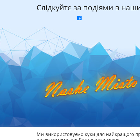
Слідкуйте за подіями в наш
Ми використовуємо куки для найкращого пр
© 2026
Афіша Дніпра
вважатимемо, що Вас це влаштовує.