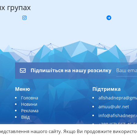
их групах
Підпишіться на нашу розсилку
Меню
Підтримка
Головна
afishadnepra@gma
Новини
amuu@ukr.net
Реклама
info@afishadnepr
Вхід
+380 (67) 567-45-5
едставлення нашого сайту. Якщо Ви продовжите використо