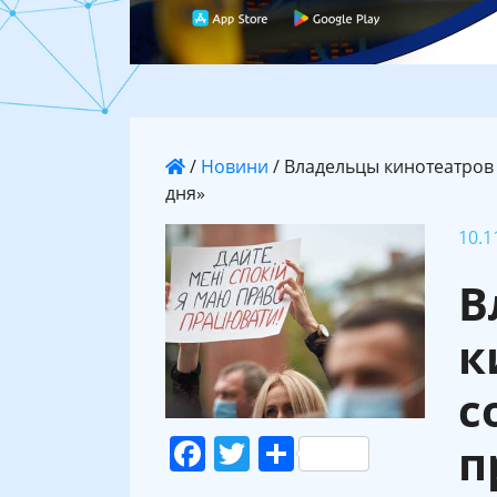
/
Новини
/
Владельцы кинотеатров
дня»
10.1
В
к
с
Facebook
Twitter
Поділитися
п