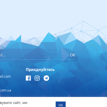
OK
Приєднуйтесь
il.com
.com.ua
1
вувати сайт, ми
OK