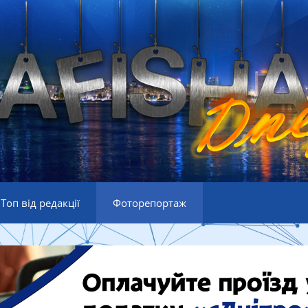
Топ від редакції
Фоторепортаж