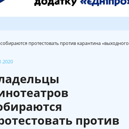
 собираются протестовать против карантина «выходного
1.2020
ладельцы
инотеатров
обираются
ротестовать против