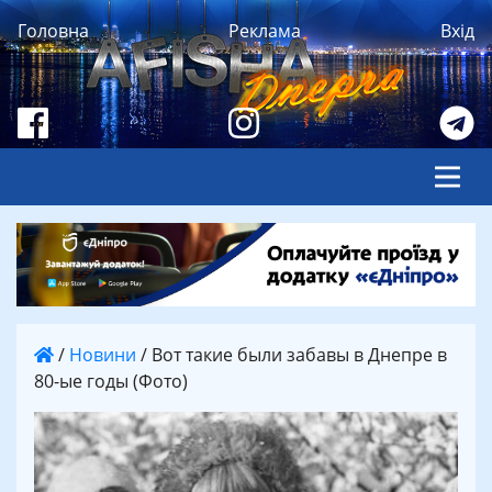
Головна
Реклама
Вхід
/
Новини
/
Вот такие были забавы в Днепре в
80-ые годы (Фото)