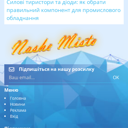
Силові тиристори та діоди: як обрати
правильний компонент для промислового
обладнання
Підпишіться на нашу розсилку
OK
Меню
Головна
Новини
Реклама
Вхід