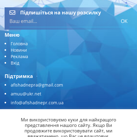
Підпишіться на нашу розсилку
OK
Меню
Головна
Новини
Реклама
Вхід
Підтримка
afishadnepra@gmail.com
amuu@ukr.net
info@afishadnepr.com.ua
+380 (67) 567-45-51
Ми використовуємо куки для найкращого
Приєднуйтесь
представлення нашого сайту. Якщо Ви
продовжите використовувати сайт, ми
вважатимемо, що Вас це влаштовує.