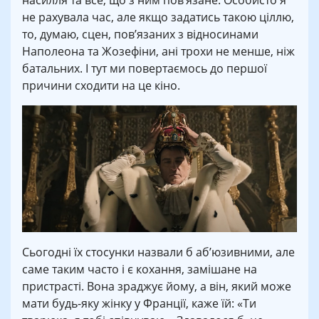
насилля та все, що з ним пов’язане. Особисто я
не рахувала час, але якщо задатись такою ціллю,
то, думаю, сцен, пов’язаних з відносинами
Наполеона та Жозефіни, ані трохи не менше, ніж
батальних. І тут ми повертаємось до першої
причини сходити на це кіно.
Сьогодні їх стосунки назвали б аб’юзивними, але
саме таким часто і є кохання, замішане на
пристрасті. Вона зраджує йому, а він, який може
мати будь-яку жінку у Франції, каже їй: «Ти