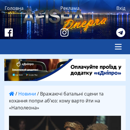
Головна
Реклама
Вхід
/
Новини
/
Вражаючі батальні сцени та
кохання попри аб’юз: кому варто йти на
«Наполеона»