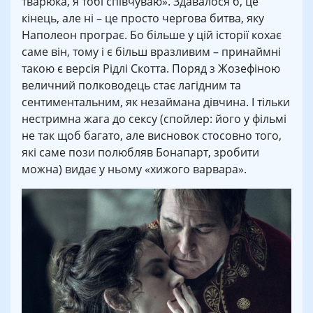
тварюка, я тобі співчуваю». Здавалося б, це
кінець, але ні – це просто чергова битва, яку
Наполеон програє. Бо більше у цій історії кохає
саме він, тому і є більш вразливим – принаймні
такою є версія Рідлі Скотта. Поряд з Жозефіною
величний полководець стає лагідним та
сентиментальним, як незаймана дівчина. І тільки
нестримна жага до сексу (спойлер: його у фільмі
не так щоб багато, але висновок стосовно того,
які саме пози полюбляв Бонапарт, зробити
можна) видає у ньому «хижого варвара».