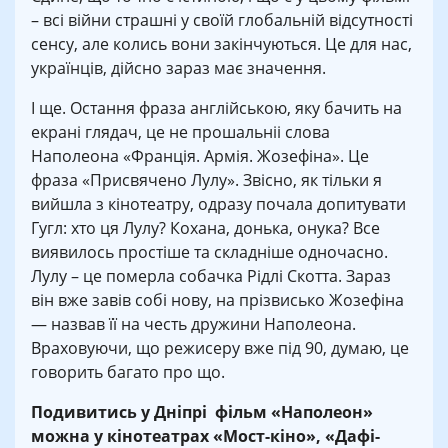
– всі війни страшні у своїй глобальній відсутності
сенсу, але колись вони закінчуються. Це для нас,
українців, дійсно зараз має значення.
І ще. Остання фраза англійською, яку бачить на
екрані глядач, це не прошальніі слова
Наполеона «Франція. Армія. Жозефіна». Це
фраза «Присвячено Лулу». Звісно, як тільки я
вийшла з кінотеатру, одразу почала допитувати
Гугл: хто ця Лулу? Кохана, донька, онука? Все
виявилось простіше та складніше одночасно.
Лулу – це померла собачка Рідлі Скотта. Зараз
він вже завів собі нову, на прізвисько Жозефіна
— назвав її на честь дружини Наполеона.
Враховуючи, що режисеру вже під 90, думаю, це
говорить багато про що.
Подивитись у Дніпрі фільм «Наполеон»
можна у кінотеатрах «Мост-кіно», «Дафі-