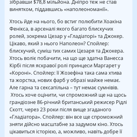
зібравши $78,8 мільйона. Дніпро теж не став
винятком, піддавшись «наполеономанії».
Хтось йде на нього, бо встиг полюбити Хоакіна
Фенікса, в арсеналі якого багато блискучих
ролей, зокрема Цезар у «Гладіаторі» та Джокер.
Цікаво, який з нього Наполеон? Спойлер:
блискучий, суміш тих самих Цезаря та Джокера.
Хтось воліє побачити, на що ще здатна Ванесса
Кірбі після яскравої ролі принцеси Маргарет у
«Короні». Спойлер: її Жозефіна така сама хтива
та жорстка, нових фарб у образі майже немає.
Але гарна та сексапільна – тут немає сумнівів.
Хтось хоче оцінити, чи спроможний ще на щось
грандіозне 86-річний британський режисер Рідлі
Скотт, через 23 роки після вище згаданого
«Гладіатора». Спойлер: він все ще спроможний
зняти дійсно масштабне за задумом кіно. Хтось
цікавиться історією, а, можливо, навіть добре її