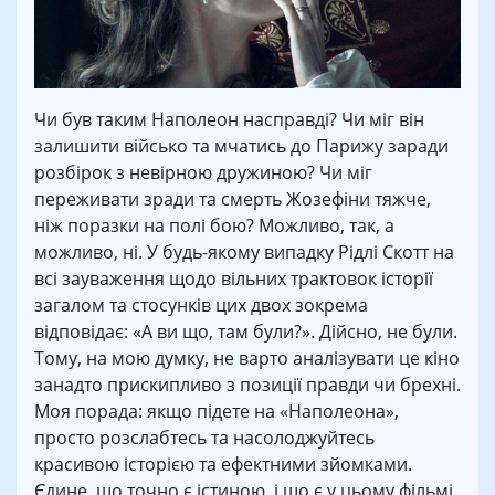
Чи був таким Наполеон насправді? Чи міг він
залишити військо та мчатись до Парижу заради
розбірок з невірною дружиною? Чи міг
переживати зради та смерть Жозефіни тяжче,
ніж поразки на полі бою? Можливо, так, а
можливо, ні. У будь-якому випадку Рідлі Скотт на
всі зауваження щодо вільних трактовок історії
загалом та стосунків цих двох зокрема
відповідає: «А ви що, там були?». Дійсно, не були.
Тому, на мою думку, не варто аналізувати це кіно
занадто прискипливо з позиції правди чи брехні.
Моя порада: якщо підете на «Наполеона»,
просто розслабтесь та насолоджуйтесь
красивою історією та ефектними зйомками.
Єдине, що точно є істиною, і що є у цьому фільмі