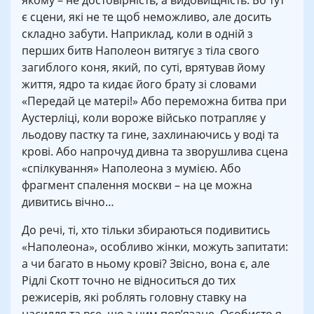
якому – не достовірність, а видовищність. Бо тут
є сцени, які не те щоб неможливо, але досить
складно забути. Наприклад, коли в одній з
перших битв Наполеон витягує з тіла свого
загиблого коня, який, по суті, врятував йому
життя, ядро та кидає його брату зі словами
«Передай це матері!» Або переможна битва при
Аустерліці, коли вороже військо потрапляє у
льодову пастку та гине, захлинаючись у воді та
крові. Або напрочуд дивна та зворушлива сцена
«спілкування» Наполеона з мумією. Або
фрагмент спалення москви – на це можна
дивитись вічно…
До речі, ті, хто тільки збираються подивитись
«Наполеона», особливо жінки, можуть запитати:
а чи багато в ньому крові? Звісно, вона є, але
Рідлі Скотт точно не відноситься до тих
режисерів, які роблять головну ставку на