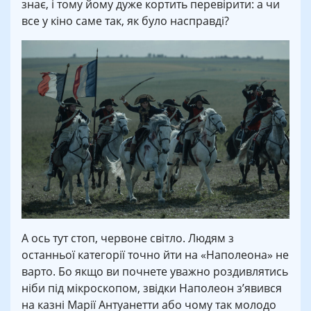
знає, і тому йому дуже кортить перевірити: а чи
все у кіно саме так, як було насправді?
А ось тут стоп, червоне світло. Людям з
останньої категорії точно йти на «Наполеона» не
варто. Бо якщо ви почнете уважно роздивлятись
ніби під мікроскопом, звідки Наполеон з’явився
на казні Марії Антуанетти або чому так молодо