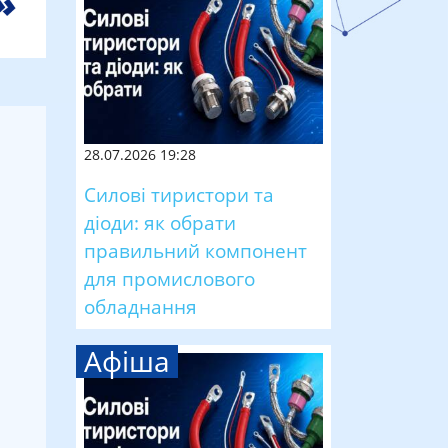
28.07.2026 19:28
Силові тиристори та
діоди: як обрати
правильний компонент
для промислового
м
обладнання
Афіша