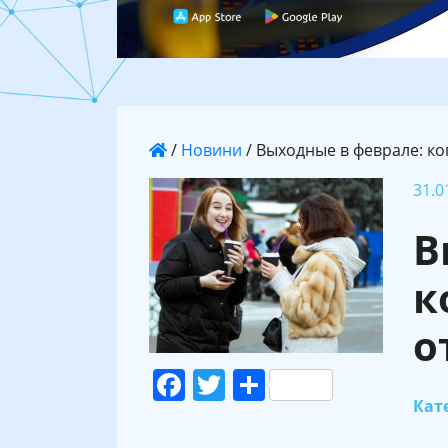
/
Новини
/
Выходные в феврале: ко
31.0
В
к
о
Facebook
Twitter
Поділитися
Кате