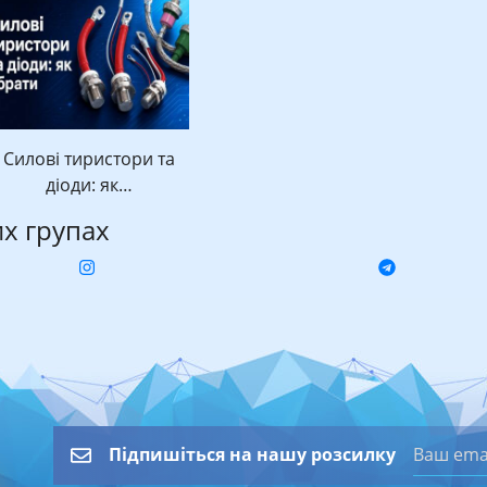
Силові тиристори та
діоди: як…
их групах
Підпишіться на нашу розсилку