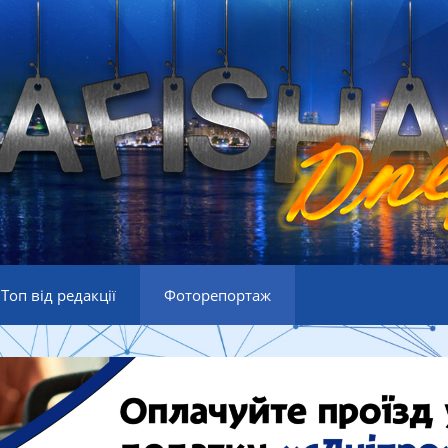
Топ від редакції
Фоторепортаж