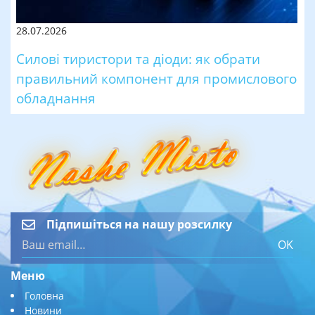
28.07.2026
Силові тиристори та діоди: як обрати
правильний компонент для промислового
обладнання
Підпишіться на нашу розсилку
OK
Меню
Головна
Новини