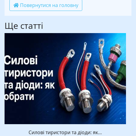
Повернутися на головну
Ще статті
Силові тиристори та діоди: як…