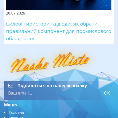
28.07.2026
Силові тиристори та діоди: як обрати
правильний компонент для промислового
обладнання
Підпишіться на нашу розсилку
OK
Меню
Головна
Новини