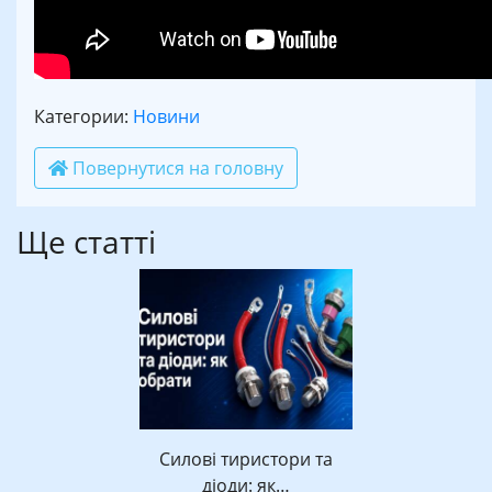
Категории:
Новини
Повернутися на головну
Ще статті
Силові тиристори та
діоди: як…