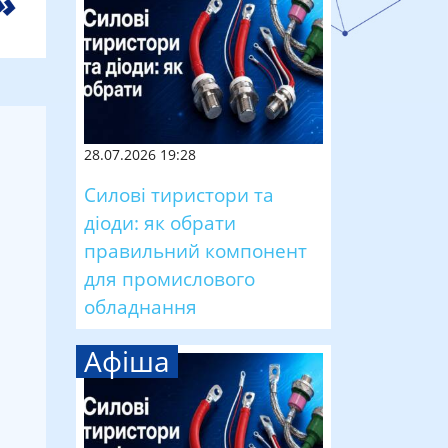
28.07.2026 19:28
Силові тиристори та
діоди: як обрати
правильний компонент
для промислового
обладнання
Афіша