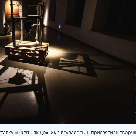
авку «Навіть якщо». Як з’ясувалось, її присвятили творчі