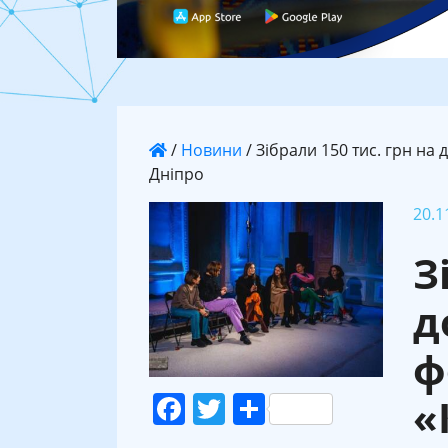
/
Новини
/
Зібрали 150 тис. грн на
Дніпро
20.1
З
д
ф
Facebook
Twitter
Поділитися
«