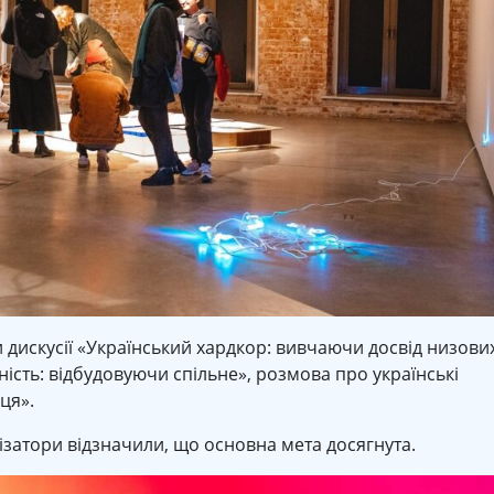
 дискусії «Український хардкор: вивчаючи досвід низови
арність: відбудовуючи спільне», розмова про українські
ця».
ізатори відзначили, що основна мета досягнута.