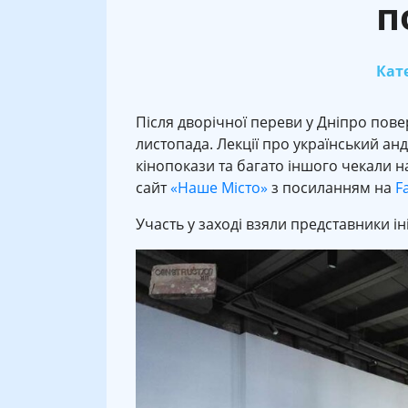
п
Кате
Після дворічної переви у Дніпро пове
листопада. Лекції про український анд
кінопокази та багато іншого чекали н
сайт
«Наше Місто»
з посиланням на
F
Участь у заході взяли представники іні