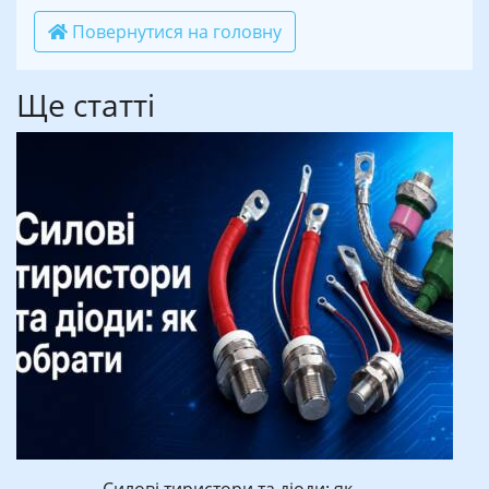
Повернутися на головну
Ще статті
Силові тиристори та діоди: як…