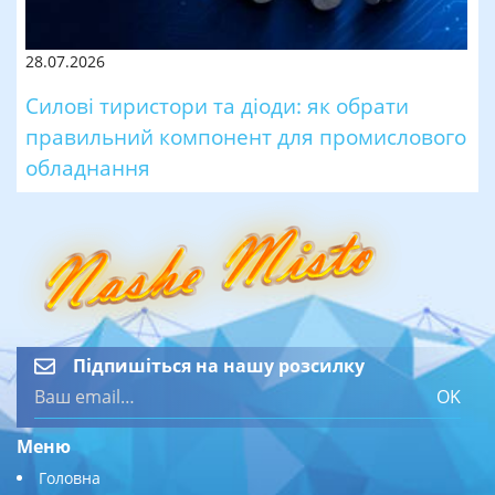
28.07.2026
Силові тиристори та діоди: як обрати
правильний компонент для промислового
обладнання
Підпишіться на нашу розсилку
OK
Меню
Головна