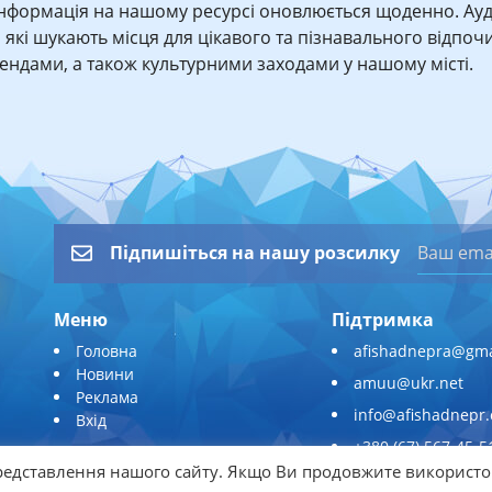
Інформація на нашому ресурсі оновлюється щоденно. Ауд
, які шукають місця для цікавого та пізнавального відпочи
трендами, а також культурними заходами у нашому місті.
Підпишіться на нашу розсилку
Меню
Підтримка
Головна
afishadnepra@gma
Новини
amuu@ukr.net
Реклама
info@afishadnepr
Вхід
+380 (67) 567-45-5
едставлення нашого сайту. Якщо Ви продовжите використо