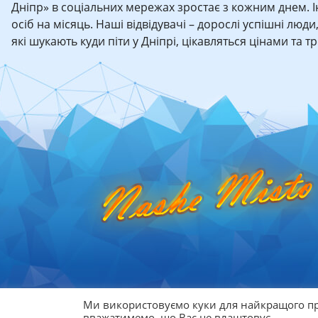
Дніпр» в соціальних мережах зростає з кожним днем. 
осіб на місяць. Наші відвідувачі – дорослі успішні люди
які шукають куди піти у Дніпрі, цікавляться цінами та 
Ми використовуємо куки для найкращого пр
© 2026
Афіша Дніпра
вважатимемо, що Вас це влаштовує.