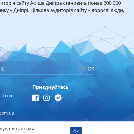
иторія сайту Афіша Дніпра становить понад 200 000
нку у Дніпрі. Цільова аудиторія сайту – дорослі люди,
OK
Приєднуйтесь
il.com
.com.ua
1
вувати сайт, ми
OK