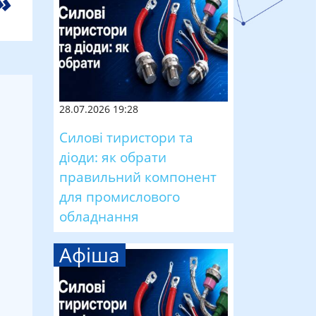
28.07.2026 19:28
Силові тиристори та
діоди: як обрати
правильний компонент
для промислового
обладнання
Афіша