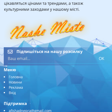
цікавляться цінами та трендами, а також
культурними заходами у нашому місті.
Підпишіться на нашу розсилку
OK
Меню
Головна
Новини
Реклама
Вхід
Підтримка
afishadnepra@gmail.com