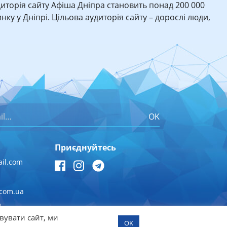
иторія сайту Афіша Дніпра становить понад 200 000
нку у Дніпрі. Цільова аудиторія сайту – дорослі люди,
OK
Приєднуйтесь
il.com
.com.ua
1
вувати сайт, ми
OK