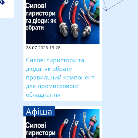
28.07.2026 19:28
Силові тиристори та
діоди: як обрати
правильний компонент
для промислового
обладнання
Афіша