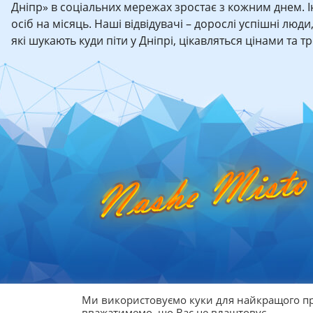
Дніпр» в соціальних мережах зростає з кожним днем. 
осіб на місяць. Наші відвідувачі – дорослі успішні люди
які шукають куди піти у Дніпрі, цікавляться цінами та 
Ми використовуємо куки для найкращого пр
© 2026
Афіша Дніпра
вважатимемо, що Вас це влаштовує.