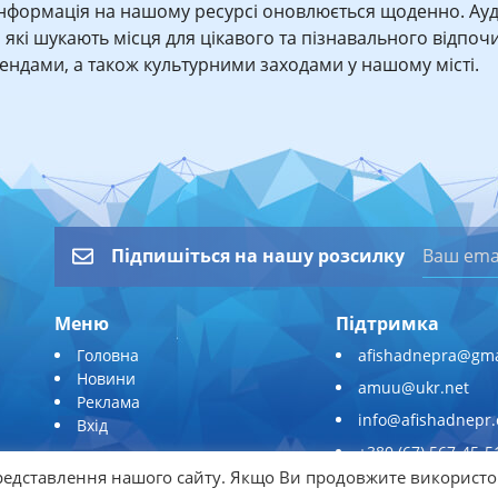
Інформація на нашому ресурсі оновлюється щоденно. Ауд
, які шукають місця для цікавого та пізнавального відпочи
трендами, а також культурними заходами у нашому місті.
Підпишіться на нашу розсилку
Меню
Підтримка
Головна
afishadnepra@gma
Новини
amuu@ukr.net
Реклама
info@afishadnepr
Вхід
+380 (67) 567-45-5
едставлення нашого сайту. Якщо Ви продовжите використо