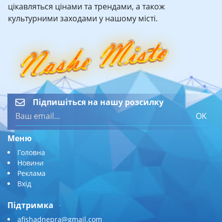
цікавляться цінами та трендами, а також
культурними заходами у нашому місті.
Підпишіться на нашу розсилку
OK
Меню
Головна
Новини
Реклама
Вхід
Підтримка
afishadnepra@gmail.com