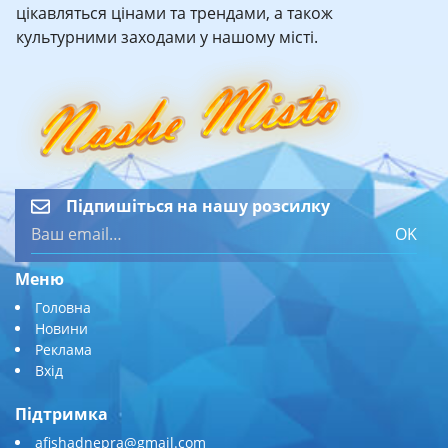
цікавляться цінами та трендами, а також
культурними заходами у нашому місті.
Підпишіться на нашу розсилку
OK
Меню
Головна
Новини
Реклама
Вхід
Підтримка
afishadnepra@gmail.com