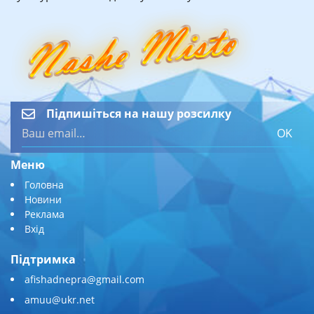
Підпишіться на нашу розсилку
OK
Меню
Головна
Новини
Реклама
Вхід
Підтримка
afishadnepra@gmail.com
amuu@ukr.net