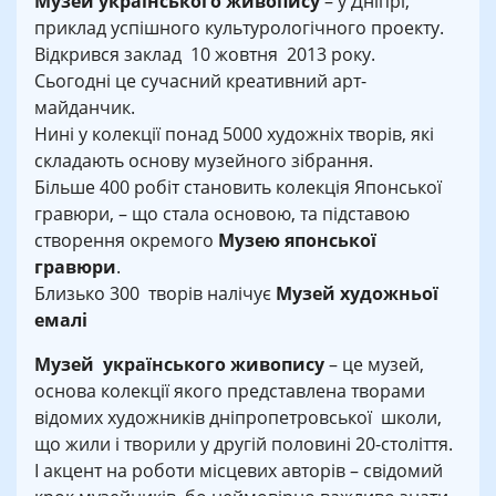
Музей українського живопису
– у Дніпрі,
приклад успішного культурологічного проекту.
Відкрився заклад 10 жовтня 2013 року.
Сьогодні це сучасний креативний арт-
майданчик.
Нині у колекції понад 5000 художніх творів, які
складають основу музейного зібрання.
Більше 400 робіт становить колекція Японської
гравюри, – що стала основою, та підставою
створення окремого
Музею японської
гравюри
.
Близько 300 творів налічує
Музей художньої
емалі
Музей українського живопису
– це музей,
основа колекції якого представлена творами
відомих художників дніпропетровської школи,
що жили і творили у другій половині 20-століття.
І акцент на роботи місцевих авторів – свідомий