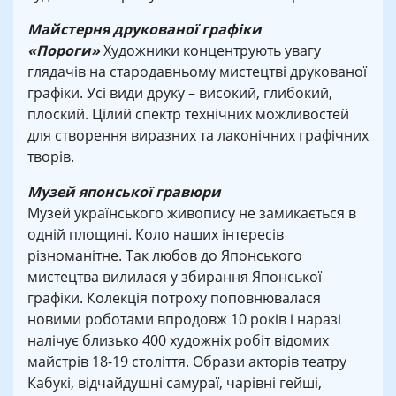
Майстерня друкованої графіки
«Пороги»
Художники концентрують увагу
глядачів на стародавньому мистецтві друкованої
графіки. Усі види друку – високий, глибокий,
плоский. Цілий спектр технічних можливостей
для створення виразних та лаконічних графічних
творів.
Музей японської гравюри
Музей українського живопису не замикається в
одній площині. Коло наших інтересів
різноманітне. Так любов до Японського
мистецтва вилилася у збирання Японської
графіки. Колекція потроху поповнювалася
новими роботами впродовж 10 років і наразі
налічує близько 400 художніх робіт відомих
майстрів 18-19 століття. Образи акторів театру
Кабукі, відчайдушні самураї, чарівні гейші,