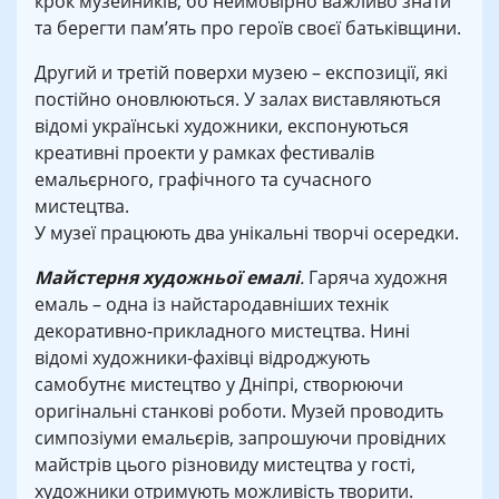
крок музейників, бо неймовірно важливо знати
та берегти пам’ять про героїв своєї батьківщини.
Другий и третій поверхи музею – експозиції, які
постійно оновлюються. У залах виставляються
відомі українські художники, експонуються
креативні проекти у рамках фестивалів
емальєрного, графічного та сучасного
мистецтва.
У музеї працюють два унікальні творчі осередки.
Майстерня художньої емалі
.
Гаряча художня
емаль – одна із найстародавніших технік
декоративно-прикладного мистецтва. Нині
відомі художники-фахівці відроджують
самобутнє мистецтво у Дніпрі, створюючи
оригінальні станкові роботи. Музей проводить
симпозіуми емальєрів, запрошуючи провідних
майстрів цього різновиду мистецтва у гості,
художники отримують можливість творити.