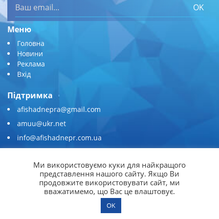
OK
Меню
Головна
Новини
Реклама
Вхід
Підтримка
afishadnepra@gmail.com
amuu@ukr.net
info@afishadnepr.com.ua
+380 (67) 567-45-51
Ми використовуємо куки для найкращого
Приєднуйтесь
представлення нашого сайту. Якщо Ви
продовжите використовувати сайт, ми
вважатимемо, що Вас це влаштовує.
OK
© 2026
Афіша Дніпра