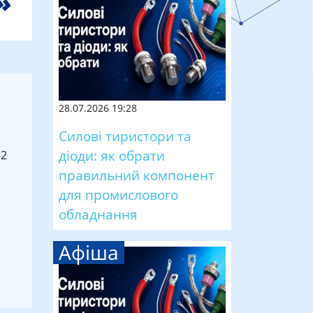
28.07.2026 19:28
Силові тиристори та
діоди: як обрати
32
правильний компонент
для промислового
обладнання
Афіша