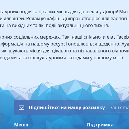
ьтурних подій та цікавих місць для дозвілля у Дніпрі! Ми
для дітей. Редакція «Афіші Дніпра» створює для вас топ-сп
 на вихідних та які події актуальні цього тижня.
лярних соціальних мережах. Так, наші спільноти є в , Face
Інформація на нашому ресурсі оновлюється щоденно. Ауд
, які шукають місця для цікавого та пізнавального відпочи
трендами, а також культурними заходами у нашому місті.
Підпишіться на нашу розсилку
Меню
Підтримка